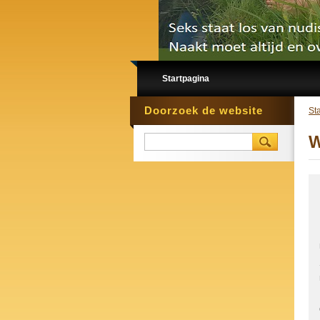
Startpagina
Doorzoek de website
St
W